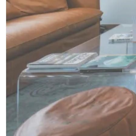
Chambres classiques ou
supérieures
Pour 1 à 2 personnes
Climatisées
Envie d'une chambre au cœur de
Biarritz, à 300 m de la Grande Plage
?
Réservez votre hôtel dans le quartier
Saint-Charles pour un séjour surf,
travail ou découverte de la côte
Basque.
Voir les chambres